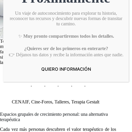
Un viaje de autoconocimiento para explorar tu historia,
reconocer tus recursos y descubrir nuevas formas de transitar
tu camino.
✨
Muy pronto compartiremos todos los detalles.
Toda organización, sin importar su tamaño, atraviesa
momentos de dificultad. Conflictos internos, baja motivación,
¿Quieres ser de los primeros en enterarte?
fallas en la comunicación o desgaste del liderazgo son
👉 Déjanos tus datos y recibe la información antes que nadie.
situaciones comunes que, si no se atienden a tiempo, impactan
la productividad y el clima laboral. La…
febrero 9, 2026
QUIERO INFORMACIÓN
CENAIF
,
Cine-Foros
,
Talleres
,
Terapia Gestalt
Espacios grupales de crecimiento personal: una alternativa
terapéutica
Cada vez más personas descubren el valor terapéutico de los