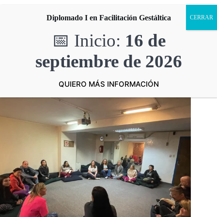
Saltar
al
Diplomado I en Facilitación Gestáltica
contenido
CENAIF
,
Terapia Gestalt
,
Uncategorized
📅 Inicio:
16 de
¿Cómo puede ayudar un terapeuta Gestalt después de un
septiembre
de 2026
terremoto? El papel de la salud mental en tiempos de crisis
QUIERO MÁS INFORMACIÓN