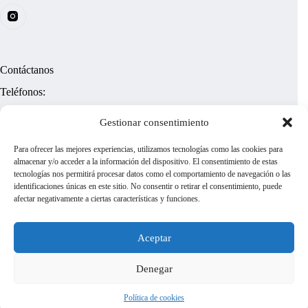
i
ó
n
*
Contáctanos
Teléfonos:
(+58)
4122413858
Gestionar consentimiento
¿Tienes dudas?
Para ofrecer las mejores experiencias, utilizamos tecnologías como las cookies para
almacenar y/o acceder a la información del dispositivo. El consentimiento de estas
tecnologías nos permitirá procesar datos como el comportamiento de navegación o las
cenaif@gmail.com
identificaciones únicas en este sitio. No consentir o retirar el consentimiento, puede
afectar negativamente a ciertas características y funciones.
cenaifextensionve@gmail.com
Aceptar
Información
Denegar
Cookies
Aviso Legal
Política de Privacidad
Política de cookies
Copyright © CENAIF