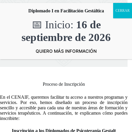
Saltar
al
Diplomado I en Facilitación Gestáltica
contenido
📅 Inicio:
16 de
septiembre
de 2026
Administración
Inicio
Administración
QUIERO MÁS INFORMACIÓN
Proceso de Inscripción
En el CENAIF, queremos facilitar tu acceso a nuestros programas y
servicios. Por eso, hemos diseñado un proceso de inscripción
sencillo y accesible para cada una de nuestras áreas de formación y
servicios terapéuticos. A continuación, te explicamos cómo puedes
inscribirte:
Inscripción a los Diplomados de Psicoterapia Gestalt