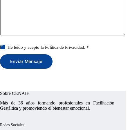
n
t
c
o
i
r
a
M
*
e
s
s
a
g
C
He leído y acepto la
Política de Privacidad.
*
e
a
*
s
i
Enviar Mensaje
l
l
a
s
d
e
v
Sobre CENAIF
e
r
Más de 36 años formando profesionales en Facilitación
i
Gestáltica y promoviendo el bienestar emocional.
f
i
c
Redes Sociales
a
c