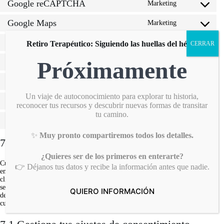
Google reCAPTCHA
service
Marketing
Consent
google-
to
fonts
Google Maps
service
Marketing
Consent
google-
to
recaptcha
Facebook
service
Marketing, Funcional
Retiro Terapéutico: Siguiendo las huellas del héroe
CERRAR
Consent
google-
to
maps
Próximamente
Twitter
service
Funcional, Marketing
Consent
facebook
to
WhatsApp
service
Funcional
Consent
twitter
to
Un viaje de autoconocimiento para explorar tu historia,
WordPress
service
Funcional
Consent
reconocer tus recursos y descubrir nuevas formas de transitar
whatsapp
to
tu camino.
Varios
service
Propósito pendiente de investigación
Consent
wordpress
to
✨
Muy pronto compartiremos todos los detalles.
service
7. Consentimiento
varios
¿Quieres ser de los primeros en enterarte?
Cuando visites nuestra web por primera vez, te mostraremos una ventana
👉 Déjanos tus datos y recibe la información antes que nadie.
emergente con una explicación sobre las cookies. Tan pronto como hagas
clic en «Aceptar», aceptas que usemos todas las cookies y plugins tal como
se describe en la ventana emergente y en esta política de cookies. Puedes
QUIERO INFORMACIÓN
desactivar el uso de cookies a través de tu navegador, pero, por favor, ten en
cuenta que nuestra web puede dejar de funcionar correctamente.