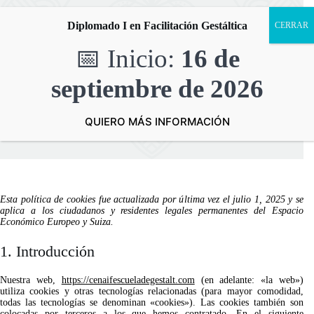
Saltar
al
Diplomado I en Facilitación Gestáltica
contenido
📅 Inicio:
16 de
septiembre
de 2026
Política de cookies
Inicio
Política de cookies
QUIERO MÁS INFORMACIÓN
Esta política de cookies fue actualizada por última vez el julio 1, 2025 y se
aplica a los ciudadanos y residentes legales permanentes del Espacio
Económico Europeo y Suiza.
1. Introducción
Nuestra web,
https://cenaifescueladegestalt.com
(en adelante: «la web»)
utiliza cookies y otras tecnologías relacionadas (para mayor comodidad,
todas las tecnologías se denominan «cookies»). Las cookies también son
colocadas por terceros a los que hemos contratado. En el siguiente