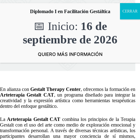
Saltar
al
Diplomado I en Facilitación Gestáltica
contenido
📅 Inicio:
16 de
septiembre
de 2026
Arteterapia Gestalt CAT
Inicio
Arteterapia Gestalt CAT
QUIERO MÁS INFORMACIÓN
En alianza con
Gestalt Therapy Center
, ofrecemos la formación en
Arteterapia Gestalt CAT
, un programa diseñado para integrar la
creatividad y la expresión artística como herramientas terapéuticas
dentro del enfoque gestáltico.
La
Arteterapia Gestalt CAT
combina los principios de la
Terapia
Gestalt
con el uso del arte como medio de exploración emocional y
transformación personal. A través de diversas técnicas artísticas, los
participantes desarrollan una mayor conciencia de sí mismos,