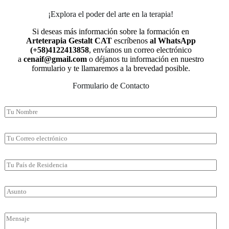
¡Explora el poder del arte en la terapia!
Si deseas más información sobre la formación en
Arteterapia Gestalt CAT
escríbenos
al WhatsApp
(+58)4122413858
, envíanos un correo electrónico
a
cenaif@gmail.com
o déjanos tu información en nuestro
formulario y te llamaremos a la brevedad posible.
Formulario de Contacto
N
o
m
b
E
r
m
e
a
*
i
P
l
a
*
í
s
S
d
u
e
b
R
j
C
e
e
o