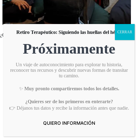
Retiro Terapéutico: Siguiendo las huellas del héroe
CERRAR
¿Qué aprenderás en esta formación?
Próximamente
Fundamentos teóricos y prácticos de la
Terapia Gestalt y el
Arteterapia
.
Técnicas de expresión artística aplicadas al proceso
terapéutico.
Un viaje de autoconocimiento para explorar tu historia,
Cómo utilizar la creatividad para el autoconocimiento y la
reconocer tus recursos y descubrir nuevas formas de transitar
transformación personal.
tu camino.
Desarrollo de estrategias de intervención en diferentes
contextos.
✨
Muy pronto compartiremos todos los detalles.
Aplicación del Arteterapia en el trabajo con niños,
adolescentes y adultos.
¿Quieres ser de los primeros en enterarte?
👉 Déjanos tus datos y recibe la información antes que nadie.
QUIERO INFORMACIÓN