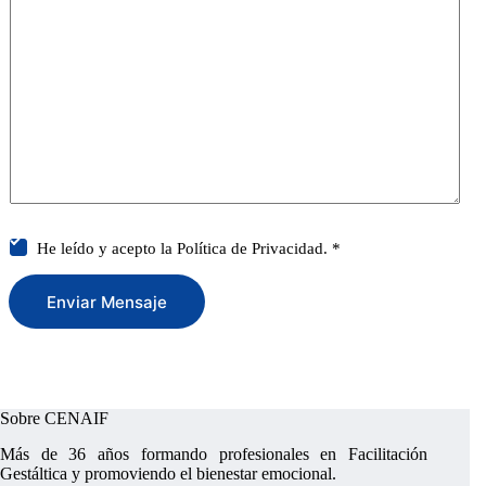
s
c
m
i
t
m
d
e
e
n
n
t
c
o
i
r
a
M
*
e
s
s
a
g
C
He leído y acepto la
Política de Privacidad.
*
e
a
*
s
i
Enviar Mensaje
l
l
a
s
d
e
Sobre CENAIF
v
e
r
Más de 36 años formando profesionales en Facilitación
i
Gestáltica y promoviendo el bienestar emocional.