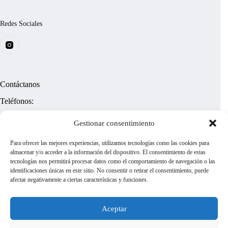
f
i
c
Redes Sociales
a
c
i
ó
n
*
Contáctanos
Teléfonos:
(+58)
4122413858
Gestionar consentimiento
¿Tienes dudas?
Para ofrecer las mejores experiencias, utilizamos tecnologías como las cookies para
almacenar y/o acceder a la información del dispositivo. El consentimiento de estas
tecnologías nos permitirá procesar datos como el comportamiento de navegación o las
cenaif@gmail.com
identificaciones únicas en este sitio. No consentir o retirar el consentimiento, puede
afectar negativamente a ciertas características y funciones.
cenaifextensionve@gmail.com
Aceptar
Información