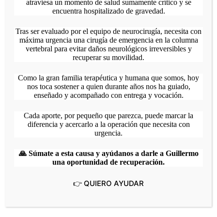
atraviesa un momento de salud sumamente crítico y se
encuentra hospitalizado de gravedad.
Tras ser evaluado por el equipo de neurocirugía, necesita con
máxima urgencia una cirugía de emergencia en la columna
vertebral para evitar daños neurológicos irreversibles y
recuperar su movilidad.
Como la gran familia terapéutica y humana que somos, hoy
nos toca sostener a quien durante años nos ha guiado,
enseñado y acompañado con entrega y vocación.
Añadir al calendario
Cada aporte, por pequeño que parezca, puede marcar la
diferencia y acercarlo a la operación que necesita con
urgencia.
🙏 Súmate a esta causa y ayúdanos a darle a Guillermo
Detalles
Organizador
una oportunidad de recuperación.
Inicio:
14 noviembre,
CENAIF
2025|8:00 am
Teléfono
(+58) 4142592003‬
👉 QUIERO AYUDAR
Finaliza:
16
Correo electrónico
noviembre, 2025|5:00
cenaifextensionve@gmail.com
pm