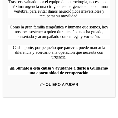
Tras ser evaluado por el equipo de neurocirugía, necesita con
máxima urgencia una cirugía de emergencia en la columna
vertebral para evitar daños neurológicos irreversibles y
recuperar su movilidad.
Como la gran familia terapéutica y humana que somos, hoy
nos toca sostener a quien durante años nos ha guiado,
enseñado y acompañado con entrega y vocación.
Cada aporte, por pequeño que parezca, puede marcar la
7 marzo|10:00 am
-
12:00 pm
diferencia y acercarlo a la operación que necesita con
Cine Foro Gestalt: Un simple accidente
urgencia.
Cines Paseo
Centro Comercial Paseo Las Mercedes.
Avenida Principal de las Mercedes, Caracas
🙏 Súmate a esta causa y ayúdanos a darle a Guillermo
una oportunidad de recuperación.
Nov
👉 QUIERO AYUDAR
1
2025