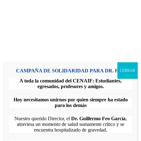
2 mayo|10:00 am
-
12:00 pm
Cine Foro Gestalt: Sentimental Value (2025)
Cines Paseo
Centro Comercial Paseo Las Mercedes.
Avenida Principal de las Mercedes, Caracas
Mar
7
2026
CAMPAÑA DE SOLIDARIDAD PARA DR. FEO
CERRAR
A toda la comunidad del CENAIF: Estudiantes,
egresados, profesores y amigos.
Hoy necesitamos unirnos por quien siempre ha estado
para los demás
Nuestro querido Director, el
Dr. Guillermo Feo García
,
atraviesa un momento de salud sumamente crítico y se
encuentra hospitalizado de gravedad.